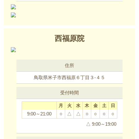
西福原院
住所
鳥取県米子市西福原６丁目３-４５
受付時間
月
火
水
木
金
土
日
9:00～21:00
○
△
△
○
○
○
○
△ 9:00～19:00