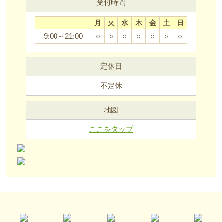
受付時間
月
火
水
木
金
土
日
9:00～21:00
○
○
○
○
○
○
○
定休日
不定休
地図
ここをタップ