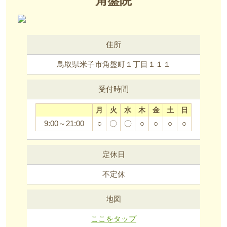
角盤院
住所
鳥取県米子市角盤町１丁目１１１
受付時間
月
火
水
木
金
土
日
9:00～21:00
○
〇
〇
○
○
○
○
定休日
不定休
地図
ここをタップ