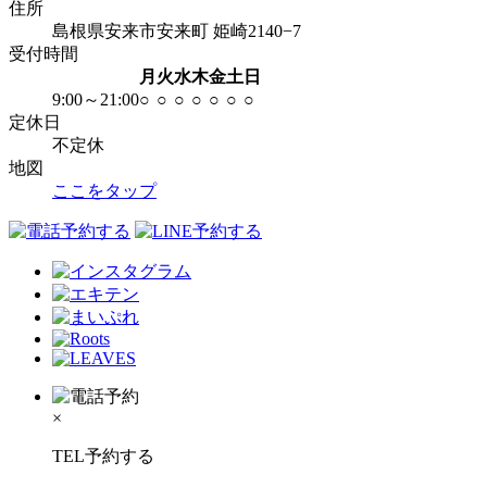
住所
島根県安来市安来町 姫崎2140−7
受付時間
月
火
水
木
金
土
日
9:00～21:00
○
○
○
○
○
○
○
定休日
不定休
地図
ここをタップ
×
TEL予約する