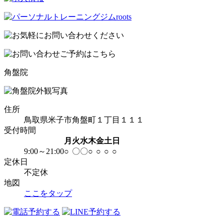
角盤院
住所
鳥取県米子市角盤町１丁目１１１
受付時間
月
火
水
木
金
土
日
9:00～21:00
○
〇
〇
○
○
○
○
定休日
不定休
地図
ここをタップ