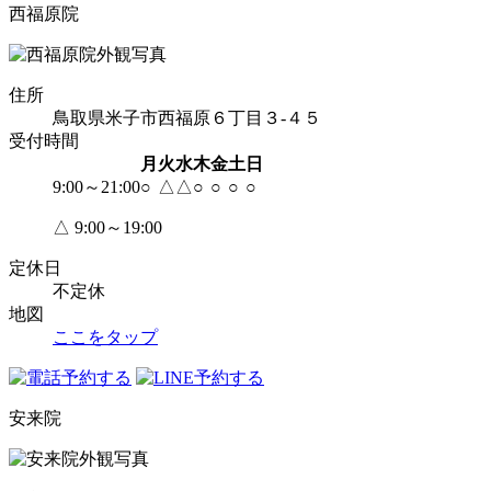
西福原院
住所
鳥取県米子市西福原６丁目３-４５
受付時間
月
火
水
木
金
土
日
9:00～21:00
○
△
△
○
○
○
○
△ 9:00～19:00
定休日
不定休
地図
ここをタップ
安来院