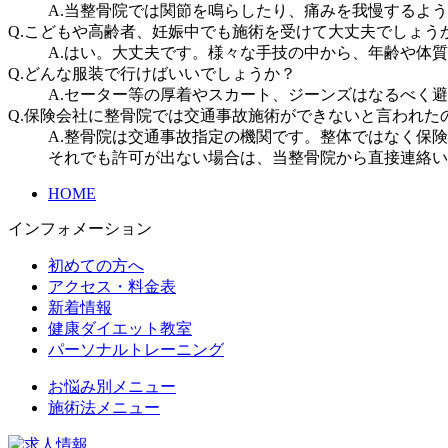
A.当整骨院では関節を鳴らしたり、痛みを我慢するよ
Q.こどもや高齢者、妊娠中でも施術を受けて大丈夫でしょう
A.はい。大丈夫です。様々な手技の中から、年齢や体
Q.どんな服装で行けばいいでしょうか？
A.セーター等の厚着やスカート、ジーンズはなるべく
Q.保険会社に整骨院では交通事故施術ができないと言われた
A.整骨院は交通事故指定の機関です。整体ではなく保
それでも許可が出ない場合は、当整骨院から直接連絡い
HOME
インフォメーション
初めての方へ
アクセス・料金表
新着情報
健康ダイエット教室
パーソナルトレーニング
お悩み別メニュー
施術法メニュー